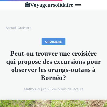
Voyageursolidaire
📰
Accueil
›
Croisière
CROISIÈRE
Peut-on trouver une croisière
qui propose des excursions pour
observer les orangs-outans à
Bornéo?
Mathys
•
9 juin 2024
•
5 min de lecture